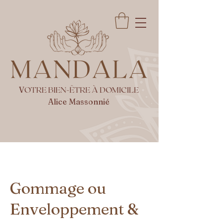
V
OTRE BIEN-ÊTRE À DOMICILE
Alice Massonnié
Gommage ou
Enveloppement &