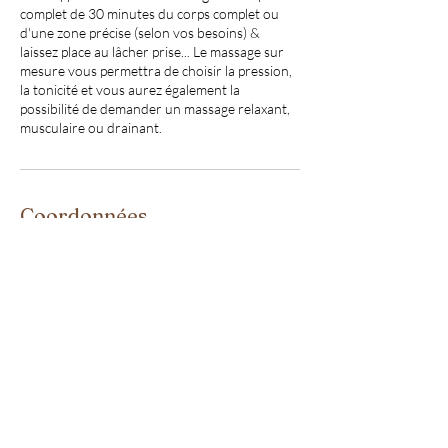
complet de 30 minutes du corps complet ou
d'une zone précise (selon vos besoins) &
laissez place au lâcher prise... Le massage sur
mesure vous permettra de choisir la pression,
la tonicité et vous aurez également la
possibilité de demander un massage relaxant,
musculaire ou drainant.
Coordonnées
06.76.84.33.19
mandala.athome@gmail.com