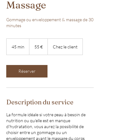
Massage
Gommage ou enveloppement & massage de 30
minutes
55
euros
45 min
4
55 €
Chez le client
5
m
i
n
Réserver
Description du service
La formule idéale si votre peau à besoin de
nutrition ou qu'elle est en manque
d'hydratation, vous aurez la possibilité de
choisir entre un gommage ou un
enveloppement avant le massage du corps