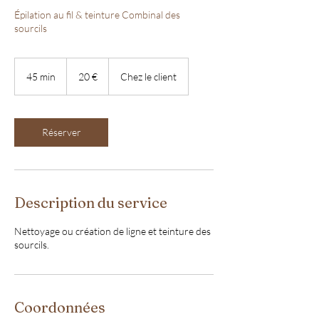
Épilation au fil & teinture Combinal des
sourcils
20
euros
45 min
4
20 €
Chez le client
5
m
i
n
Réserver
Description du service
Nettoyage ou création de ligne et teinture des
sourcils.
Coordonnées