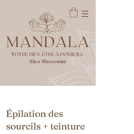
V
OTRE BIEN-ÊTRE À DOMICILE
Alice Massonnié
Épilation des
sourcils + teinture